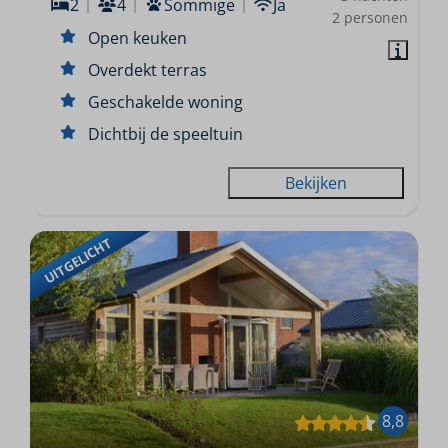
2
4
Sommige
Ja
2 personen
Open keuken
Overdekt terras
Geschakelde woning
Dichtbij de speeltuin
Bekijken
UITGELICHT
8,8