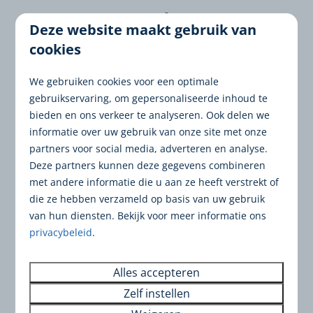
Deze website maakt gebruik van
cookies
Rondje Poelen & Meren (Terherne)
We gebruiken cookies voor een optimale
Een prachtige waterrijke route van circa
8
gebruikservaring, om gepersonaliseerde inhoud te
kilometer
rondom het bekende Kameleondorp.
bieden en ons verkeer te analyseren. Ook delen we
U wandelt over graspaden en geniet van weidse
informatie over uw gebruik van onze site met onze
vergezichten over de Friese Meren.
partners voor social media, adverteren en analyse.
Deze partners kunnen deze gegevens combineren
met andere informatie die u aan ze heeft verstrekt of
die ze hebben verzameld op basis van uw gebruik
van hun diensten. Bekijk voor meer informatie ons
Historische Elfstedenetappe (Sneek –
privacybeleid
.
IJlst)
Bewandel een officieel deel van de 'Tocht der
Alles accepteren
Tochten'. Deze route van
12 kilometer
voert u
Zelf instellen
langs de iconische Waterpoort en door het