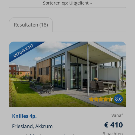
Sorteren op: Uitgelicht
Resultaten (18)
UITGELICHT
8,6
Vanaf
Knilles 4p.
€ 410
Friesland, Akkrum
3 nachten