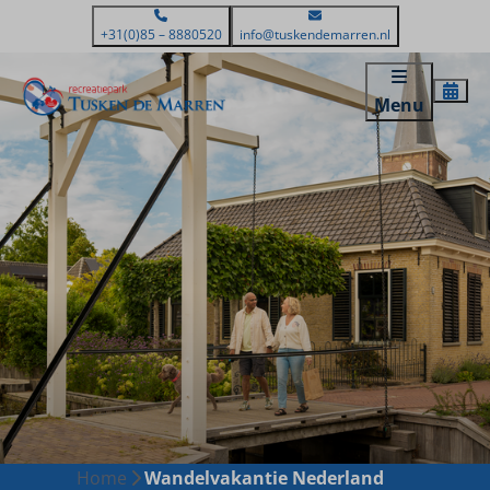
+31(0)85 – 8880520
info@tuskendemarren.nl
Menu
Home
Wandelvakantie Nederland