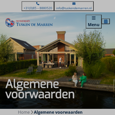
+31(0)85 – 8880520
info@tuskendemarren.nl
Menu
Algemene
voorwaarden
Home
Algemene voorwaarden