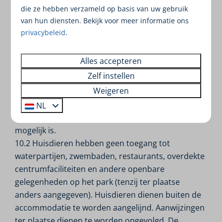
gebruikers door TdM Beheer b.v. toegelaten. Indien
die ze hebben verzameld op basis van uw gebruik
u en/of andere gebruikers huisdieren wensen mee
van hun diensten. Bekijk voor meer informatie ons
te nemen dient u dit direct bij reservering op te
privacybeleid
.
geven. In dat geval wordt door TdM Beheer b.v. een
toeslag in rekening gebracht aan u, welke door u
Alles accepteren
voldaan zal worden. TdM Beheer b.v. behoudt zich
Zelf instellen
het recht voor om – zonder opgave van redenen –
Weigeren
huisdieren op het park te weigeren. Huisdieren zijn
niet toegestaan in alle accommodaties dus
NL
informeer bij het boeken bij welk type het wel
mogelijk is.
10.2 Huisdieren hebben geen toegang tot
waterpartijen, zwembaden, restaurants, overdekte
centrumfaciliteiten en andere openbare
gelegenheden op het park (tenzij ter plaatse
anders aangegeven). Huisdieren dienen buiten de
accommodatie te worden aangelijnd. Aanwijzingen
ter plaatse dienen te worden opgevolgd. De