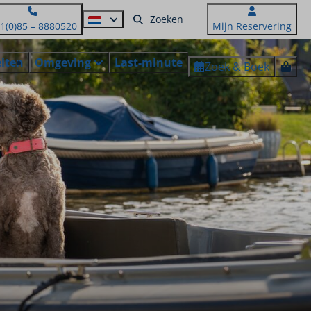
1(0)85 – 8880520
Mijn Reservering
eiten
Omgeving
Last-minute
Zoek & Boek