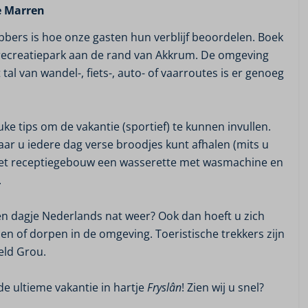
e Marren
bbers is hoe onze gasten hun verblijf beoordelen. Boek
 recreatiepark aan de rand van Akkrum. De omgeving
al van wandel-, fiets-, auto- of vaarroutes is er genoeg
ke tips om de vakantie (sportief) te kunnen invullen.
aar u iedere dag verse broodjes kunt afhalen (mits u
r het receptiegebouw een wasserette met wasmachine en
.
n dagje Nederlands nat weer? Ook dan hoeft u zich
eden of dorpen in de omgeving. Toeristische trekkers zijn
eld Grou.
de ultieme vakantie in hartje
Fryslân
! Zien wij u snel?