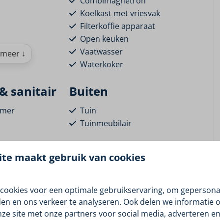
Combimagnetron
Koelkast met vriesvak
Filterkoffie apparaat
Open keuken
Vaatwasser
meer ↓
Waterkoker
 sanitair
Buiten
amer
Tuin
Tuinmeubilair
Overdekt terras
piegel
Eigen aanlegsteiger
te maakt gebruik van cookies
Parkfaciliteiten
low met eigen aanlegsteiger.
cookies voor een optimale gebruikservaring, om gepersona
Ontbijt- en broodjesservice
den en ons verkeer te analyseren. Ook delen we informatie 
Borrelbox
nze site met onze partners voor social media, adverteren en
indt u onze Eneva Bungalows. Dé ideale locatie om al