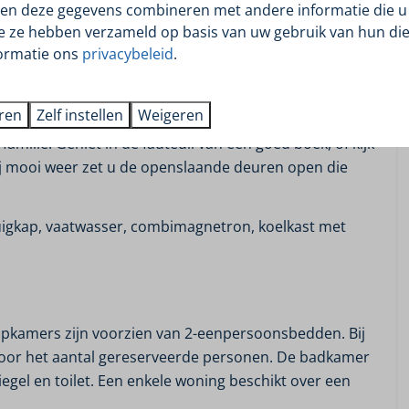
Boodschappenpakket
en deze gegevens combineren met andere informatie die u 
n genieten van onze waterrijke omgeving. Geniet van
Barbecueën
ie ze hebben verzameld op basis van uw gebruik van hun die
igste watersportdorp Akkrum.
Private dining
ormatie ons
privacybeleid
.
Receptie
Vismogelijkheden
eren
Zelf instellen
Weigeren
en keuken binnen. De woonkamer bevat een eet- en
Wasserette
amilie. Geniet in de fauteuil van een goed boek, of kijk
Buitenspeeltuin
ij mooi weer zet u de openslaande deuren open die
Bootverhuur
zuigkap, vaatwasser, combimagnetron, koelkast met
apkamers zijn voorzien van 2-eenpersoonsbedden. Bij
voor het aantal gereserveerde personen. De badkamer
gel en toilet. Een enkele woning beschikt over een