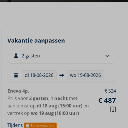
Vakantie aanpassen
2 gasten
di
18-08-2026
wo
19-08-2026
Eneva 4p.
€ 524
Prijs voor
2 gasten
,
1 nacht
met
€ 487
aankomst op
di 18 aug (15:00 uur)
en
vertrek op
wo 19 aug (10:00 uur)
Tijdens
Zomervakantie