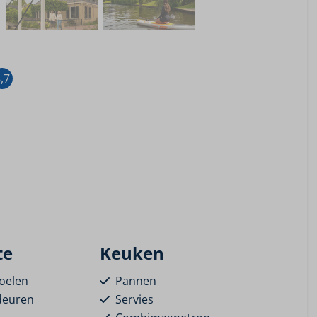
,7
te
Keuken
toelen
Pannen
deuren
Servies