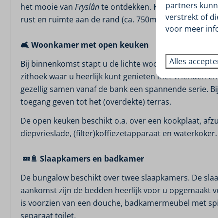
partners kunn
het mooie van
Fryslân
te ontdekken. Kom onthaasten e
verstrekt of d
rust en ruimte aan de rand (ca. 750m) van het gezell
voor meer inf
🛋️ Woonkamer met open keuken
Alles accept
Bij binnenkomst stapt u de lichte woonkamer met op
zithoek waar u heerlijk kunt genieten met vrienden en f
gezellig samen vanaf de bank een spannende serie. B
toegang geven tot het (overdekte) terras.
Eten en Drinken
De open keuken beschikt o.a. over een kookplaat, af
diepvrieslade, (filter)koffiezetapparaat en waterkoker.
Gourmetten
💤🚿 Slaapkamers en badkamer
De bungalow beschikt over twee slaapkamers. De sla
aankomst zijn de bedden heerlijk voor u opgemaakt 
is voorzien van een douche, badkamermeubel met spie
separaat toilet.