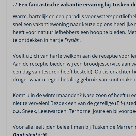
🎉
Een fantastische vakantie ervaring bij Tusken d
Warm, hartelijk en een paradijs voor watersportliefhe
snel een vakantiewoning naar keuze op ons heerlijke
heeft voor natuurliefhebbers een hoop te bieden. Met t
te ontdekken in hartje
Fryslân
.
Voelt u zich van harte welkom aan de receptie voor leu
Aan de receptie bieden wij een broodjesservice aan w
een dag van tevoren heeft besteld). Ook is er achte
droger waar u tegen betaling gebruik van kunt maken
Komt u in de wintermaanden? Naseizoen of heeft u ee
niet te vervelen! Bezoek een van de gezellige (Elf-) st
o.a. Sneek, Leeuwarden, Terhorne, Joure en bijvoorbe
Voor alle leeftijden beleeft men bij Tusken de Marren 
Oant sjen!
🙋🏽