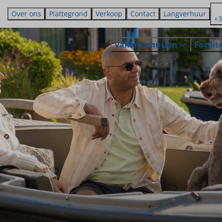
Over ons
Plattegrond
Verkoop
Contact
Langverhuur
+3
Vakantiehuizen
Facilit