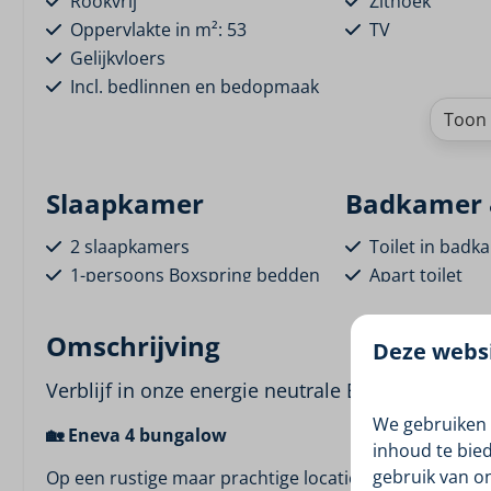
Rookvrij
Zithoek
Oppervlakte in m²: 53
TV
Gelijkvloers
Incl. bedlinnen en bedopmaak
Toon 
Slaapkamer
Badkamer &
2 slaapkamers
Toilet in badk
1-persoons Boxspring bedden
Apart toilet
Inloopdouche
Wastafel met s
Omschrijving
Deze websi
Ligging
Type
Verblijf in onze energie neutrale Eneva 4 bunga
We gebruiken 
🏡 Eneva 4 bungalow
Aan het water
Eneva
inhoud te bie
Vrijstaand
gebruik van o
Op een rustige maar prachtige locatie aan het water v