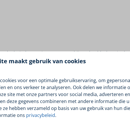
et leuk vinden om in een rooster bijvoorbeeld 1 keer in de 
te maakt gebruik van cookies
 om waar te nemen.
cookies voor een optimale gebruikservaring, om gepersona
den en ons verkeer te analyseren. Ook delen we informatie 
goeding hierin te komen versterken?
nze site met onze partners voor social media, adverteren en
en deze gegevens combineren met andere informatie die u 
.nl en we plannen snel een kennismakingsafspraak!
ie ze hebben verzameld op basis van uw gebruik van hun die
ormatie ons
privacybeleid
.