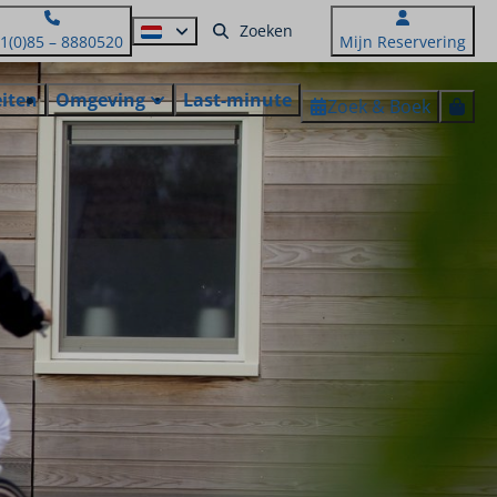
1(0)85 – 8880520
Mijn Reservering
eiten
Omgeving
Last-minute
Zoek & Boek