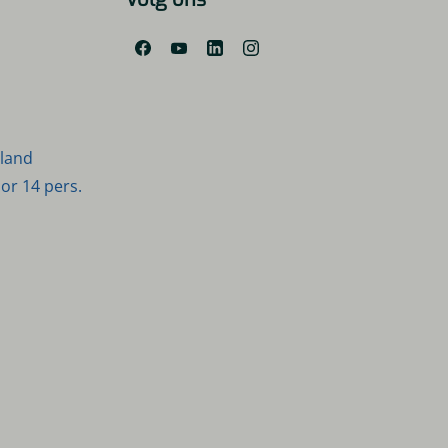
sland
r 14 pers.