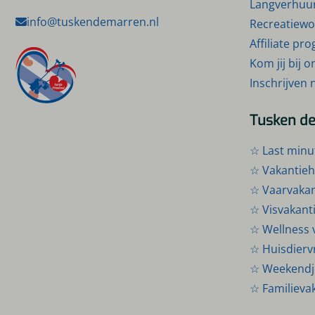
Langverhuu
info@tuskendemarren.nl
Recreatiewo
Affiliate p
Kom jij bij 
Inschrijven 
Tusken d
☆ Last minu
☆ Vakantieh
☆ Vaarvakant
☆ Visvakanti
☆ Wellness 
☆ Huisdiervr
☆ Weekendje
☆ Familieva