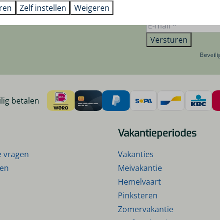
eren
Zelf instellen
Weigeren
Versturen
Beveil
lig betalen
Vakantieperiodes
e vragen
Vakanties
gen
Meivakantie
Hemelvaart
Pinksteren
Zomervakantie