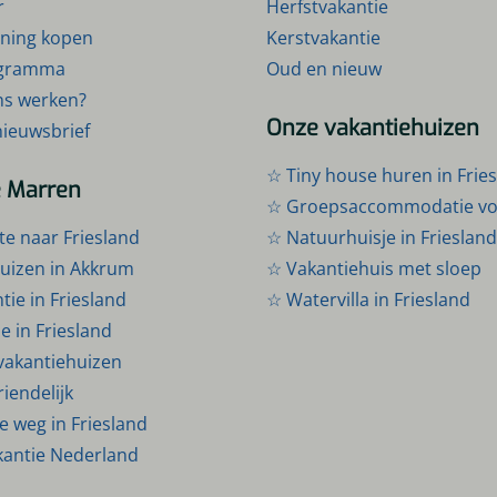
r
Herfstvakantie
ning kopen
Kerstvakantie
rogramma
Oud en nieuw
ons werken?
Onze vakantiehuizen
nieuwsbrief
☆ Tiny house huren in Frie
e Marren
☆ Groepsaccommodatie voo
te naar Friesland
☆ Natuurhuisje in Friesland
uizen in Akkrum
☆ Vakantiehuis met sloep
ie in Friesland
☆ Watervilla in Friesland
e in Friesland
vakantiehuizen
iendelijk
 weg in Friesland
kantie Nederland