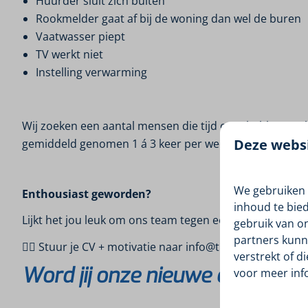
Huurder sluit zich buiten
Rookmelder gaat af bij de woning dan wel de buren
Vaatwasser piept
TV werkt niet
Instelling verwarming
Wij zoeken een aantal mensen die tijd over hebben en h
Deze websi
gemiddeld genomen 1 á 3 keer per week wordt gebeld
We gebruiken 
Enthousiast geworden?
inhoud te bie
Lijkt het jou leuk om ons team tegen een passende ver
gebruik van o
partners kunn
👉🏼 Stuur je CV + motivatie naar info@tuskendemarren
verstrekt of d
Word jij onze nieuwe collega?
voor meer inf