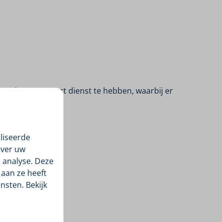
4 weken een soort dienst te hebben, waarbij er
liseerde
over uw
 analyse. Deze
aan ze heeft
nsten. Bekijk